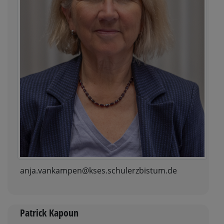
anja.vankampen@kses.schulerzbistum.de
Patrick Kapoun