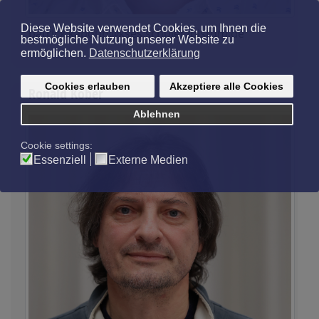
patrick.kapoun@kses.schulerzbistum.de
Ronald Kober