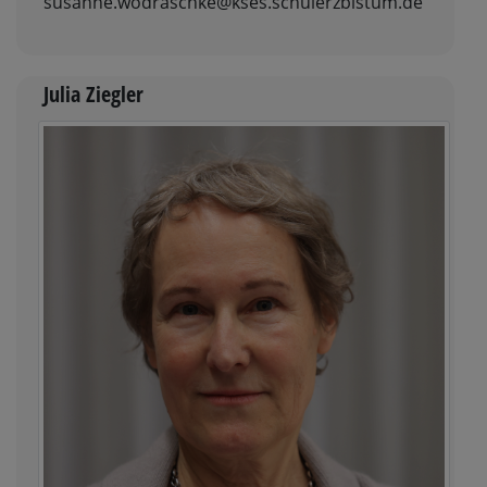
susanne.wodraschke@kses.schulerzbistum.de
Julia Ziegler