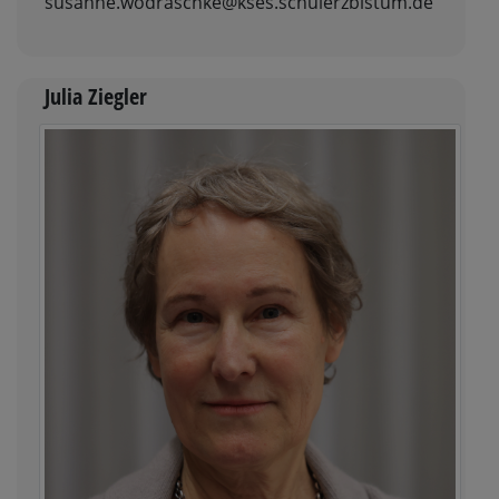
susanne.wodraschke@kses.schulerzbistum.de
Julia Ziegler