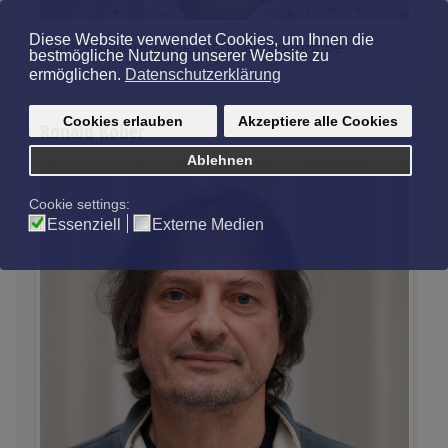
patrick.kapoun@kses.schulerzbistum.de
Ronald Kober