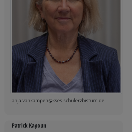
anja.vankampen@kses.schulerzbistum.de
Patrick Kapoun