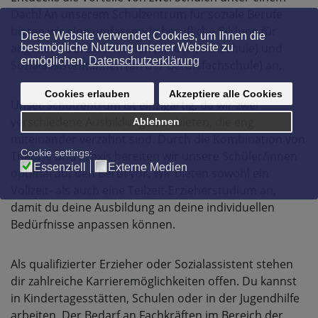
Dach! An unserem Schulzentrum für soziale Berufe
bieten wir eine umfassende berufliche Bildung für
angehende Erzieher:innen (an der Fachschule) und
Sozialassistent:innen (an der Berufsfachschule) an.
Unser Schulzentrum ist einzigartig, da wir zwei
verschiedene Ausbildungen anbieten, die eng
miteinander verzahnt sind. Durch die Kombination von
Theorie und Praxis bereiten wir unsere Schüler/innen
optimal auf den Beruf vor. Wir bieten sowohl ein
Vollzeit- als auch eine Teilzeit-Erzieherstudium an,
damit du deine Ausbildung an deine individuellen
Bedürfnisse anpassen können.
Als qualifizierter Erzieher oder Sozialassistent stehen
dir zahlreiche Karrieremöglichkeiten offen. Du kannst
in Kindertagesstätten, Schulen oder in der Jugendhilfe
arbeiten. Der Bedarf an Fachkräften im Bereich der