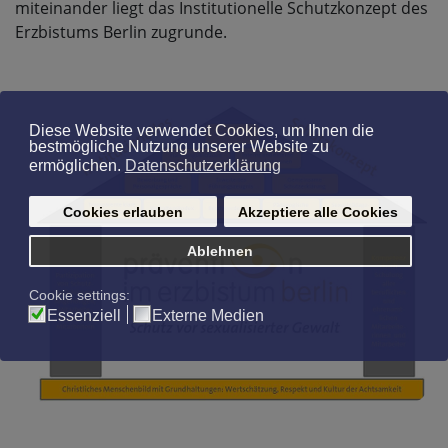
miteinander liegt das Institutionelle Schutzkonzept des
Erzbistums Berlin zugrunde.