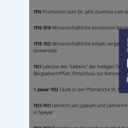
1916
Promotion zum Dr. phil. (summa cum lau
1916-1918
Wissenschaftliche Assistentin bei 
1918-1922
Wissenschaftliche Arbeit; vergeblic
Universität
1921
Lektüre des "Lebens" der heiligen Teres
Bergzabern/Pfalz. Entschluss zur Konversio
1. Januar 1922
Taufe in der Pfarrkirche St. Mar
1923-1931
Lehrerin am Lyzeum und Lehrerinn
in Speyer