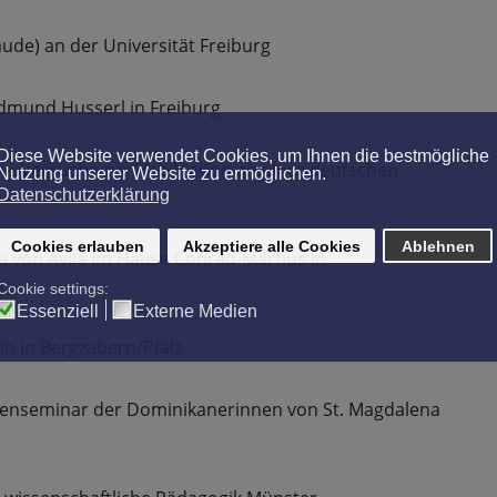
de) an der Universität Freiburg
Edmund Husserl in Freiburg
he Versuche zur Habilitation an einer deutschen
a von Avila im Hause Conrad-Martius in
n
tin in Bergzabern/Pfalz
enseminar der Dominikanerinnen von St. Magdalena