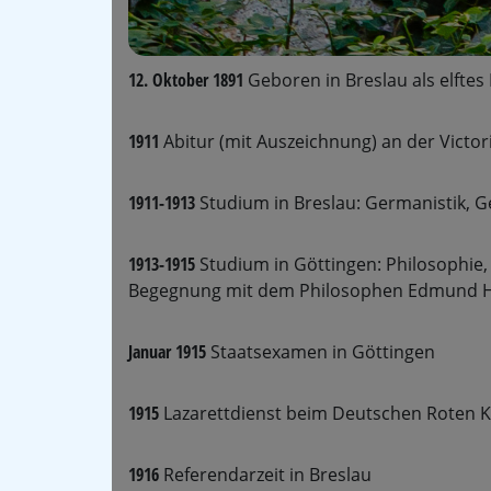
12. Oktober 1891
Geboren in Breslau als elftes 
1911
Abitur (mit Auszeichnung) an der Victor
1911-1913
Studium in Breslau: Germanistik, G
1913-1915
Studium in Göttingen: Philosophie,
Begegnung mit dem Philosophen Edmund H
Januar 1915
Staatsexamen in Göttingen
1915
Lazarettdienst beim Deutschen Roten K
1916
Referendarzeit in Breslau