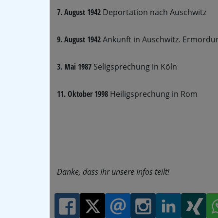
7. August 1942
Deportation nach Auschwitz
9. August 1942
Ankunft in Auschwitz. Ermordun
3. Mai 1987
Seligsprechung in Köln
11. Oktober 1998
Heiligsprechung in Rom
Danke, dass Ihr unsere Infos teilt!