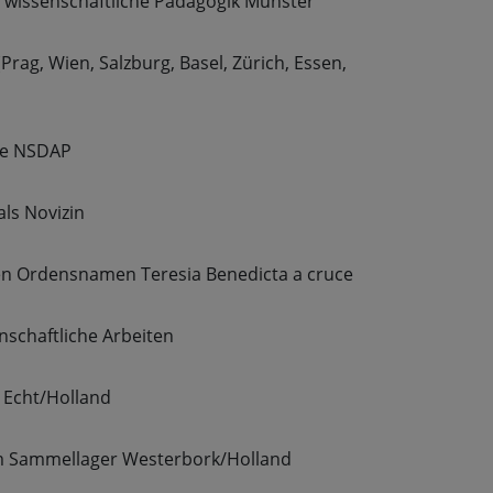
r wissenschaftliche Pädagogik Münster
rag, Wien, Salzburg, Basel, Zürich, Essen,
die NSDAP
als Novizin
den Ordensnamen Teresia Benedicta a cruce
enschaftliche Arbeiten
 Echt/Holland
m Sammellager Westerbork/Holland