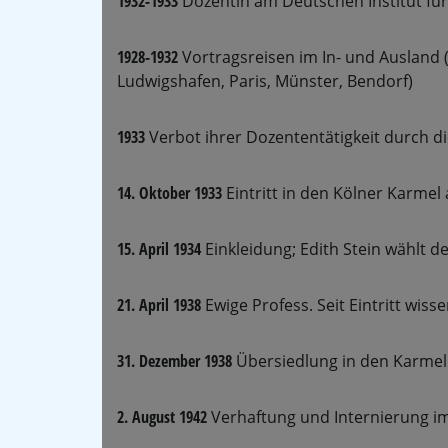
1932-1933
Dozentin am Deutschen Institut fü
1928-1932
Vortragsreisen im In- und Ausland (P
Ludwigshafen, Paris, Münster, Bendorf)
1933
Verbot ihrer Dozententätigkeit durch 
14. Oktober 1933
Eintritt in den Kölner Karmel 
15. April 1934
Einkleidung; Edith Stein wählt 
21. April 1938
Ewige Profess. Seit Eintritt wiss
31. Dezember 1938
Übersiedlung in den Karmel
2. August 1942
Verhaftung und Internierung i