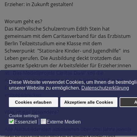
Erzieher: in Zukunft gestalten!
Worum geht es?
Das Katholische Schulzentrum Edith Stein hat
gemeinsam mit dem Caritasverband für das Erzbistum
Berlin Teilzeitstudium eine Klasse mit dem
Schwerpunkt "Stationäre Kinder- und Jugendhilfe"
ins
Leben gerufen. Die Ausbildung deckt trotzdem das
gesamte Spektrum der Arbeitsfelder für Erzieher:innen
ab.
Das Modellprojekt Caritas Dual⁺ soll die
Ausbildungsbedingungen für den Bereich Hilfen zur
Erziehung verbessern und so dem Fachkräftemangel
entgegenwirken.
Was ist das Besondere?
Alle Auszubildenden absolvieren über drei Jahre jeweils
drei Praxistage pro Woche in einem Kinder- und