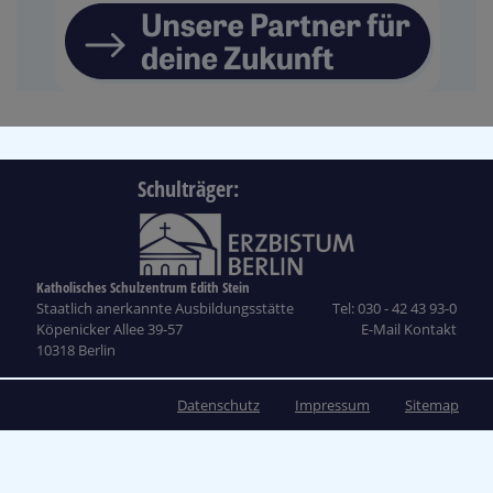
Schulträger:
Katholisches Schulzentrum Edith Stein
Staatlich anerkannte Ausbildungsstätte
Tel: 030 - 42 43 93-0
Köpenicker Allee 39-57
E-Mail Kontakt
10318 Berlin
Datenschutz
Impressum
Sitemap