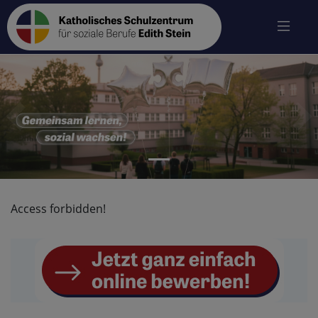
zurück
vo
Access forbidden!