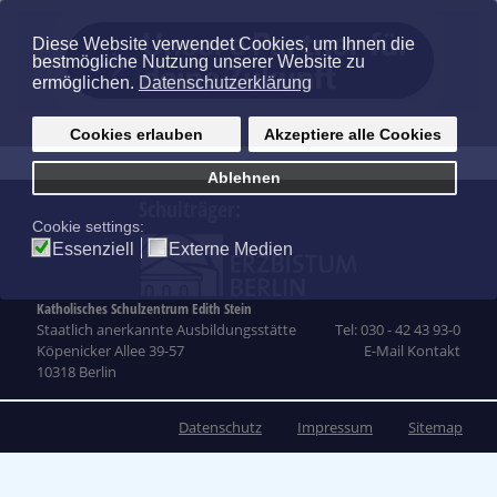
Schulträger:
Katholisches Schulzentrum Edith Stein
Staatlich anerkannte Ausbildungsstätte
Tel: 030 - 42 43 93-0
Köpenicker Allee 39-57
E-Mail Kontakt
10318 Berlin
Datenschutz
Impressum
Sitemap